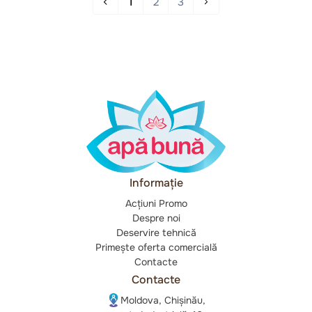
1
2
3
Informație
Acțiuni Promo
Despre noi
Deservire tehnică
Primește oferta comercială
Contacte
Contacte
Moldova, Chișinău,