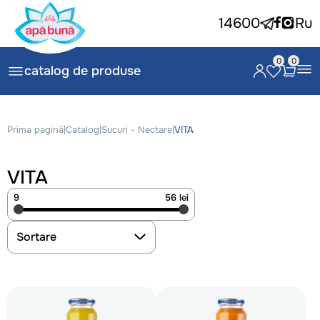
14600
Ru
0
0
catalog de produse
Prima pagină
|
Catalog
|
Sucuri - Nectare
|
VITA
VITA
9
56 lei
Sortare