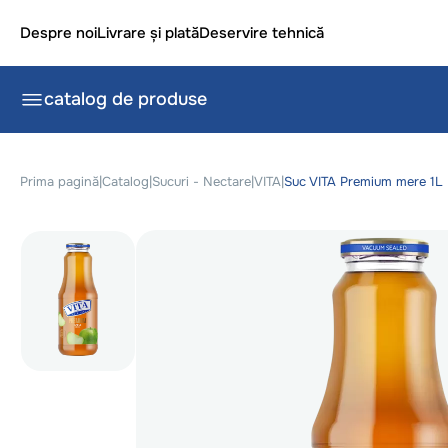
Despre noi
Livrare și plată
Deservire tehnică
catalog de produse
Prima pagină
|
Catalog
|
Sucuri - Nectare
|
VITA
|
Suc VITA Premium mere 1L