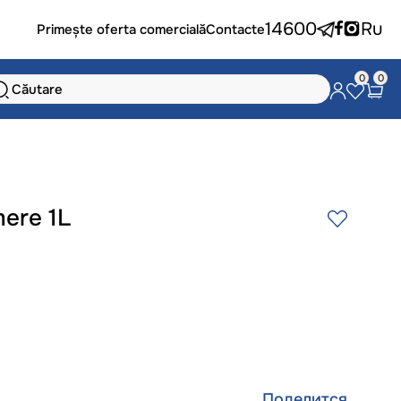
14600
Ru
Primește oferta comercială
Contacte
0
0
ere 1L
Поделится