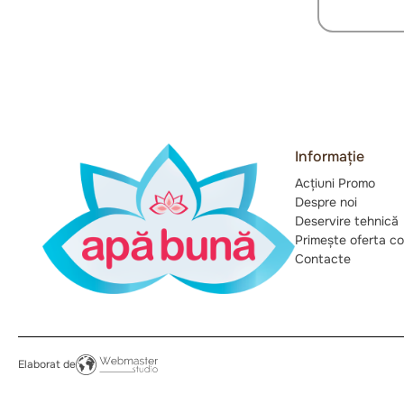
Informație
Acțiuni Promo
Despre noi
Deservire tehnică
Primește oferta c
Contacte
Elaborat de