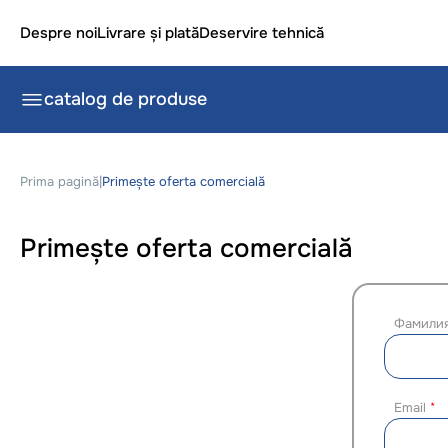
Despre noi
Livrare și plată
Deservire tehnică
catalog de produse
Prima pagină
|
Primește oferta comercială
Primește oferta comercială
Фамили
Email
*