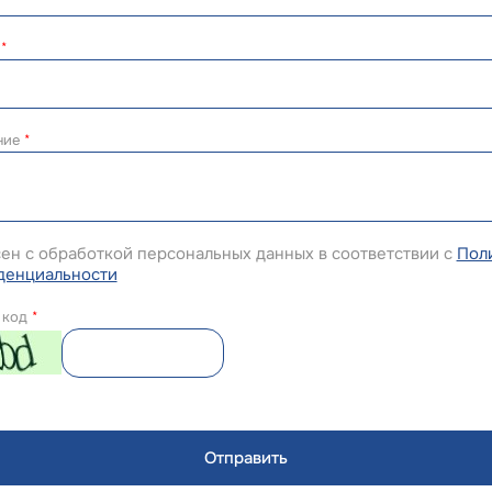
н
*
ние
*
ен с обработкой персональных данных в соответствии с
Пол
денциальности
 код
*
Отправить