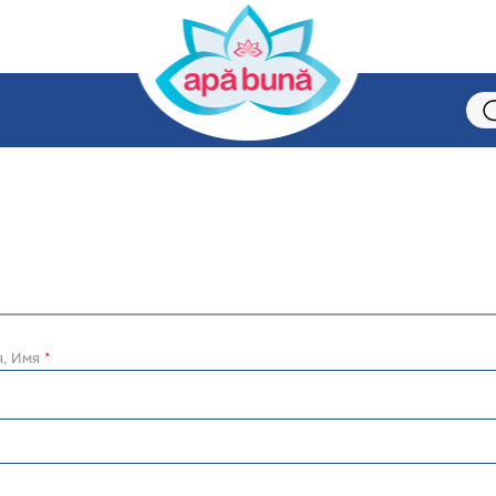
я, Имя
*