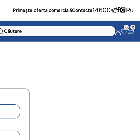
14600
Ru
Primește oferta comercială
Contacte
0
0