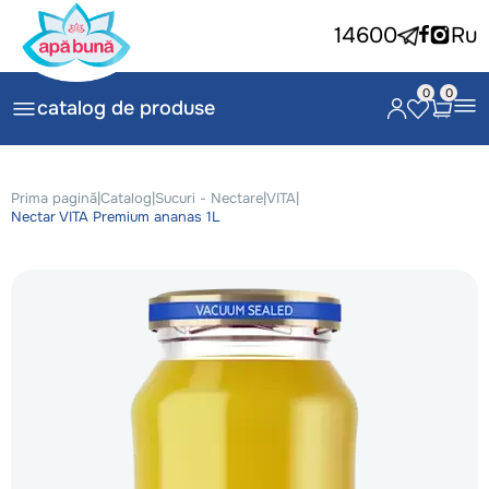
14600
Ru
0
0
catalog de produse
Prima pagină
|
Catalog
|
Sucuri - Nectare
|
VITA
|
Nectar VITA Premium ananas 1L