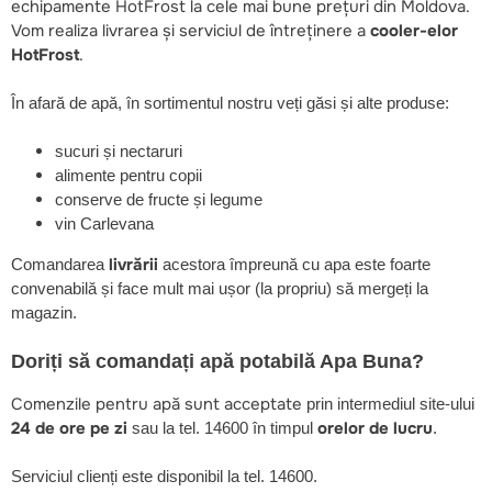
echipamente HotFrost la cele mai bune prețuri din Moldova.
Vom realiza livrarea și serviciul de întreținere a
cooler-elor
HotFrost
.
În afară de apă, în sortimentul nostru veți găsi și alte produse:
sucuri și nectaruri
alimente pentru copii
conserve de fructe și legume
vin Carlevana
livrării
Comandarea
acestora împreună cu apa este foarte
convenabilă și face mult mai ușor (la propriu) să mergeți la
magazin.
Doriți să comandați apă potabilă Apa Buna?
Comenzile pentru apă sunt acceptate
prin intermediul site-ului
24 de ore pe zi
orelor de lucru
sau la tel. 14600 în timpul
.
Serviciul clienți este disponibil la tel. 14600.