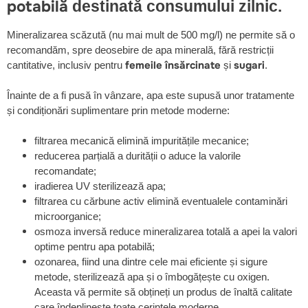
potabilă
destinată consumului zilnic.
Mineralizarea scăzută (nu mai mult de 500 mg/l) ne permite să o
recomandăm, spre deosebire de apa minerală, fără restricții
femeile însărcinate
sugari
cantitative, inclusiv pentru
și
.
Înainte de a fi pusă în vânzare, apa este supusă unor tratamente
și condiționări suplimentare prin metode moderne:
filtrarea mecanică elimină impuritățile mecanice;
reducerea parțială a durității o aduce la valorile
recomandate;
iradierea UV sterilizează apa;
filtrarea cu cărbune activ elimină eventualele contaminări
microorganice;
osmoza inversă reduce mineralizarea totală a apei la valori
optime pentru apa potabilă;
ozonarea, fiind una dintre cele mai eficiente și sigure
metode, sterilizează apa și o îmbogățește cu oxigen.
Aceasta vă permite să obțineți un produs de înaltă calitate
care îndeplinește toate cerințele moderne.