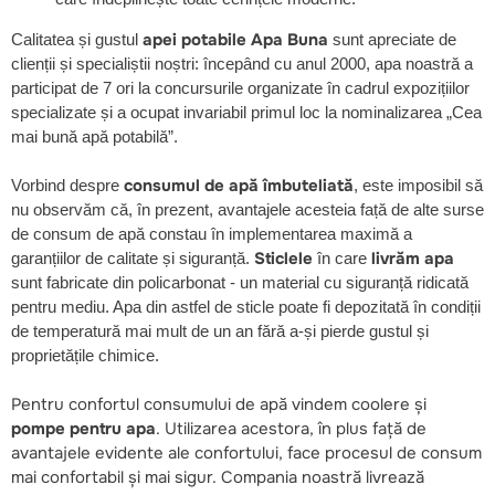
apei potabile Apa Buna
Calitatea și gustul
sunt apreciate de
clienții și specialiștii noștri: începând cu anul 2000, apa noastră a
participat de 7 ori la concursurile organizate în cadrul expozițiilor
specializate și a ocupat invariabil primul loc la nominalizarea „Cea
mai bună apă potabilă”.
consumul de apă îmbuteliată
Vorbind despre
, este imposibil să
nu observăm că, în prezent, avantajele acesteia față de alte surse
de consum de apă constau în implementarea maximă a
Sticlele
livrăm apa
garanțiilor de calitate și siguranță.
în care
sunt fabricate din policarbonat - un material cu siguranță ridicată
pentru mediu. Apa din astfel de sticle poate fi depozitată în condiții
de temperatură mai mult de un an fără a-și pierde gustul și
proprietățile chimice.
Pentru confortul consumului de apă vindem coolere și
pompe pentru apa
. Utilizarea acestora, în plus față de
avantajele evidente ale confortului, face procesul de consum
mai confortabil și mai sigur. Compania noastră livrează