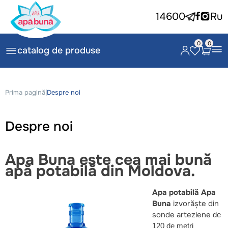
14600
Ru
0
0
catalog de produse
Prima pagină
|
Despre noi
Despre noi
Apa Buna este cea mai bună
apă potabilă din Moldova.
Apa potabilă Apa
Buna
izvorăște din
sonde arteziene
de
120 de metri