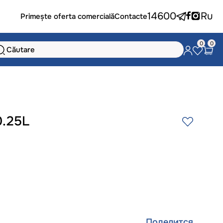
14600
Ru
Primește oferta comercială
Contacte
0
0
0.25L
Поделится