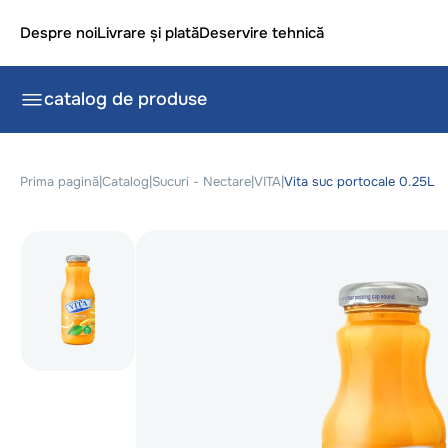
Despre noi
Livrare și plată
Deservire tehnică
catalog de produse
Prima pagină
|
Catalog
|
Sucuri - Nectare
|
VITA
|
Vita suc portocale 0.25L