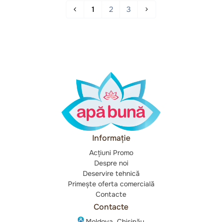
1
2
3
Informație
Acțiuni Promo
Despre noi
Deservire tehnică
Primește oferta comercială
Contacte
Contacte
Moldova, Chișinău,