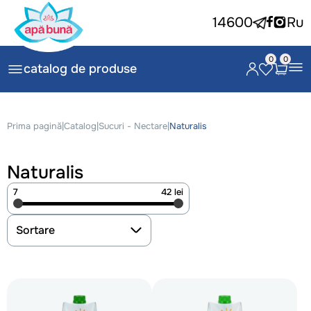
14600
Ru
0
0
catalog de produse
Prima pagină
|
Catalog
|
Sucuri - Nectare
|
Naturalis
Naturalis
7
42 lei
Sortare