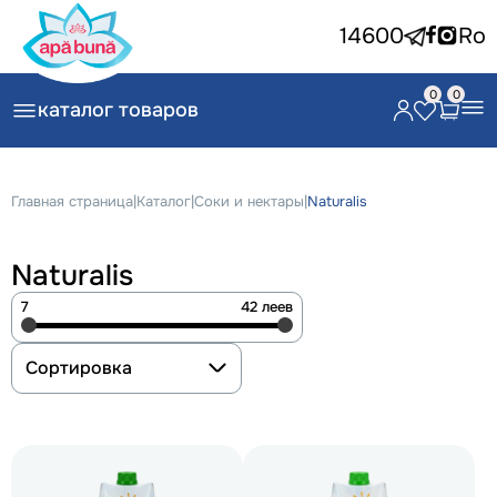
14600
Ro
0
0
каталог товаров
Главная страница
|
Каталог
|
Соки и нектары
|
Naturalis
Naturalis
7
42 леев
Сортировка