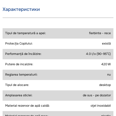
Характеристики
Tipul de temperatură a apei:
fierbinte - rece
Protecția Copilului:
există
Performanță de încălzire:
4.0 l/o (90-95°C)
Putere de incalzire:
420 W
Reglarea temperaturii:
nu
Tipul de alocare:
desktop
Amplasarea sticlei:
de sus - pe dozator
Material rezervor de apă caldă:
oţel inoxidabil