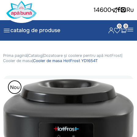
14600
Ru
0
0
catalog de produse
Prima pagină
|
Catalog
|
Dozatoare și coolere pentru apă HotFrost
|
Cooler de masa
|
Cooler de masa HotFrost YD1654T
Nou