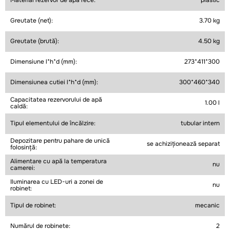
Material rezervor de apă rece:
plastic
Greutate (net):
3.70 kg
Greutate (brută):
4.50 kg
Dimensiune l*h*d (mm):
273*411*300
Dimensiunea cutiei l*h*d (mm):
300*460*340
Capacitatea rezervorului de apă
1.00 l
caldă:
Tipul elementului de încălzire:
tubular intern
Depozitare pentru pahare de unică
se achiziționează separat
folosință:
Alimentare cu apă la temperatura
nu
camerei:
Iluminarea cu LED-uri a zonei de
nu
robinet:
Tipul de robinet:
mecanic
Numărul de robinete:
2