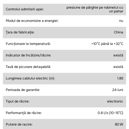
presiune de pârghie pe robinetul cu
Controlul admiterii apei:
un pahar
Modul de economisire a energiei:
nu
Țara de fabricație:
China
Funcționare la temperatură:
+10°C până la +32°C
Indicator de încălzire/răcire:
există
Tavă de picurare detașabilă:
există
Lungimea cablului electric (m):
1.85
Perioada de garantie:
24 luni
Tipul de răcire:
electronic
Performanță de răcire:
0.6 l/o (10-15°C)
Putere de racire:
80 W