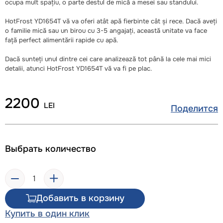
ocupa mult spațiu, o parte destul de mică a mesei sau standului.
HotFrost YD1654T vă va oferi atât apă fierbinte cât și rece. Dacă aveți
o familie mică sau un birou cu 3-5 angajați, această unitate va face
față perfect alimentării rapide cu apă.
Dacă sunteți unul dintre cei care analizează tot până la cele mai mici
detalii, atunci HotFrost YD1654T vă va fi pe plac.
2200
LEI
Поделится
Выбрать количество
Добавить в корзину
Купить в один клик