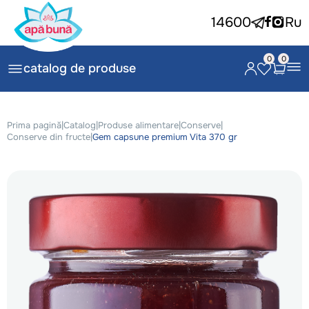
14600
Ru
0
0
catalog de produse
Prima pagină
|
Catalog
|
Produse alimentare
|
Conserve
|
Conserve din fructe
|
Gem capsune premium Vita 370 gr