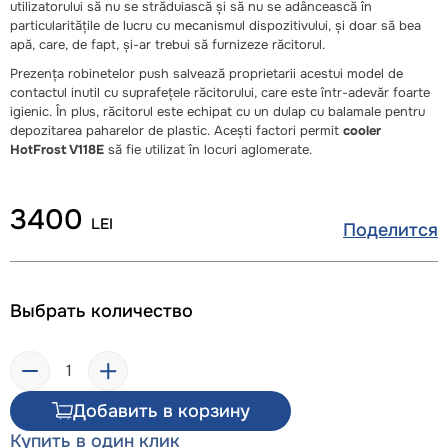
utilizatorului să nu se străduiască și să nu se adâncească în
particularitățile de lucru cu mecanismul dispozitivului, și doar să bea
apă, care, de fapt, și-ar trebui să furnizeze răcitorul.
Prezența robinetelor push salvează proprietarii acestui model de
contactul inutil cu suprafețele răcitorului, care este într-adevăr foarte
igienic. În plus, răcitorul este echipat cu un dulap cu balamale pentru
depozitarea paharelor de plastic. Acești factori permit
cooler
HotFrost V118E
să fie utilizat în locuri aglomerate.
3400
LEI
Поделится
Выбрать количество
Добавить в корзину
Купить в один клик