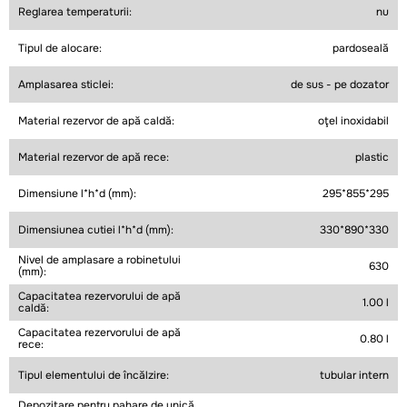
Reglarea temperaturii:
nu
Tipul de alocare:
pardoseală
Amplasarea sticlei:
de sus - pe dozator
Material rezervor de apă caldă:
oţel inoxidabil
Material rezervor de apă rece:
plastic
Dimensiune l*h*d (mm):
295*855*295
Dimensiunea cutiei l*h*d (mm):
330*890*330
Nivel de amplasare a robinetului
630
(mm):
Capacitatea rezervorului de apă
1.00 l
caldă:
Capacitatea rezervorului de apă
0.80 l
rece:
Tipul elementului de încălzire:
tubular intern
Depozitare pentru pahare de unică