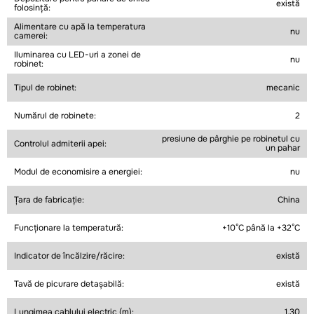
există
folosință:
Alimentare cu apă la temperatura
nu
camerei:
Iluminarea cu LED-uri a zonei de
nu
robinet:
Tipul de robinet:
mecanic
Numărul de robinete:
2
presiune de pârghie pe robinetul cu
Controlul admiterii apei:
un pahar
Modul de economisire a energiei:
nu
Țara de fabricație:
China
Funcționare la temperatură:
+10°C până la +32°C
Indicator de încălzire/răcire:
există
Tavă de picurare detașabilă:
există
Lungimea cablului electric (m):
1.30