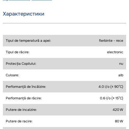
Характеристики
Tipul de temperatură a apei:
fierbinte - rece
Tipul de răcire:
electronic
Protecția Copilului:
nu
Culoare:
alb
Performanță de încălzire:
4.0 l/o (≤ 90°C)
Performanță de răcire:
0.6 l/o (≤ 15°C)
Putere de incalzire:
420 W
Putere de racire:
80 W