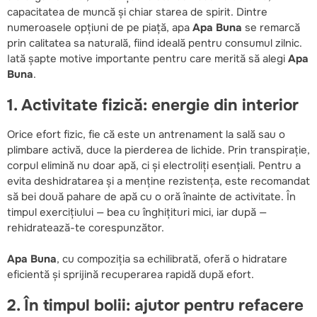
capacitatea de muncă și chiar starea de spirit. Dintre
numeroasele opțiuni de pe piață, apa
Apa Buna
se remarcă
prin calitatea sa naturală, fiind ideală pentru consumul zilnic.
Iată șapte motive importante pentru care merită să alegi
Apa
Buna
.
1. Activitate fizică: energie din interior
Orice efort fizic, fie că este un antrenament la sală sau o
plimbare activă, duce la pierderea de lichide. Prin transpirație,
corpul elimină nu doar apă, ci și electroliți esențiali. Pentru a
evita deshidratarea și a menține rezistența, este recomandat
să bei două pahare de apă cu o oră înainte de activitate. În
timpul exercițiului — bea cu înghițituri mici, iar după —
rehidratează-te corespunzător.
Apa Buna
, cu compoziția sa echilibrată, oferă o hidratare
eficientă și sprijină recuperarea rapidă după efort.
2. În timpul bolii: ajutor pentru refacere