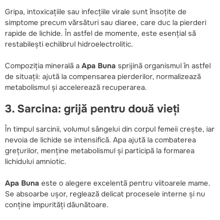
Gripa, intoxicațiile sau infecțiile virale sunt însoțite de
simptome precum vărsături sau diaree, care duc la pierderi
rapide de lichide. În astfel de momente, este esențial să
restabilești echilibrul hidroelectrolitic.
Compoziția minerală a
Apa Buna
sprijină organismul în astfel
de situații: ajută la compensarea pierderilor, normalizează
metabolismul și accelerează recuperarea.
3. Sarcina: grijă pentru două vieți
În timpul sarcinii, volumul sângelui din corpul femeii crește, iar
nevoia de lichide se intensifică. Apa ajută la combaterea
grețurilor, menține metabolismul și participă la formarea
lichidului amniotic.
Apa Buna
este o alegere excelentă pentru viitoarele mame.
Se absoarbe ușor, reglează delicat procesele interne și nu
conține impurități dăunătoare.