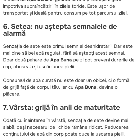
împotriva supraîncălzirii în zilele toride. Este ușor de
transportat și ideală pentru consum pe tot parcursul zilei.
6. Setea: nu aștepta semnalele de
alarmă
Senzația de sete este primul semn al deshidratării. Dar este
mai bine să bei apă regulat, fără să aștepți acest semnal.
Doar două pahare de
Apa Buna
pe zi pot preveni durerile de
cap, oboseala și uscăciunea pielii.
Consumul de apă curată nu este doar un obicei, ci o formă
de grijă față de corpul tău. Iar cu
Apa Buna
, devine o
plăcere.
7. Vârsta: grijă în anii de maturitate
Odată cu înaintarea în vârstă, senzația de sete devine mai
slabă, deși necesarul de lichide rămâne ridicat. Reducerea
conținutului de apă din corp poate duce la uscarea pielii,