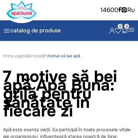
14600
Ru
0
0
catalog de produse
Prima pagină
|
Articole
|
7 motive să bei apă
7 motive să bei
apă
Apa Buna
:
grijă pentru
sănătate în
fiecare zi
Apă este esența vieții. Ea participă în toate procesele vitale
ale organismului, influențează starea noastră de bine,