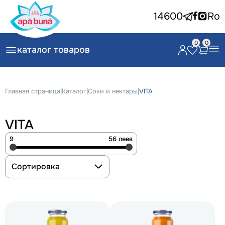
14600
Ro
0
0
каталог товаров
Главная страница
|
Каталог
|
Соки и нектары
|
VITA
VITA
9
56 леев
Сортировка