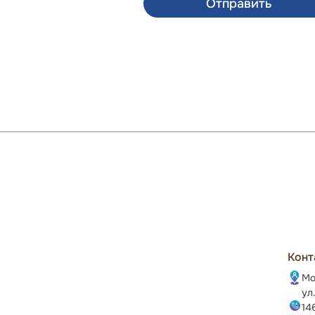
Отправить
Конт
Мо
ул
14