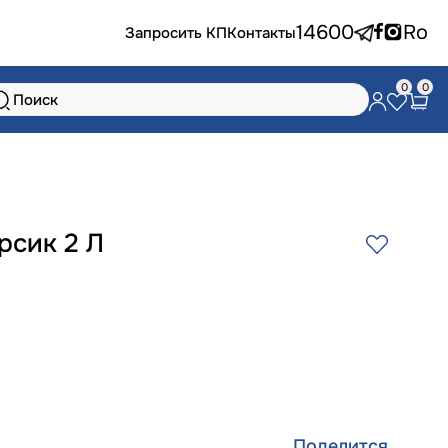
14600
Ro
Запросить КП
Контакты
0
0
ерсик 2 Л
Поделится