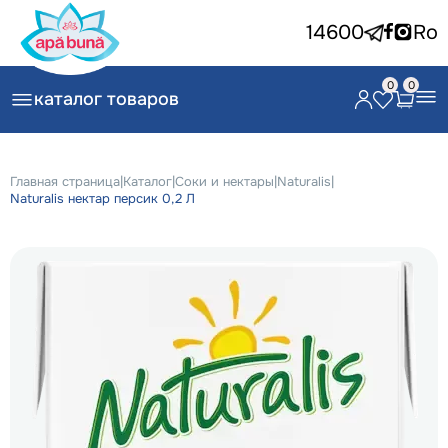
14600
Ro
0
0
каталог товаров
Главная страница
|
Каталог
|
Соки и нектары
|
Naturalis
|
Naturalis нектар персик 0,2 Л