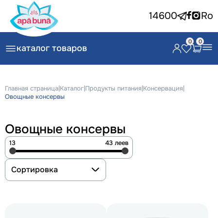
14600
Ro
0
0
каталог товаров
Главная страница
|
Каталог
|
Продукты питания
|
Консервация
|
Овощные консервы
Овощные консервы
13
43 леев
Сортировка