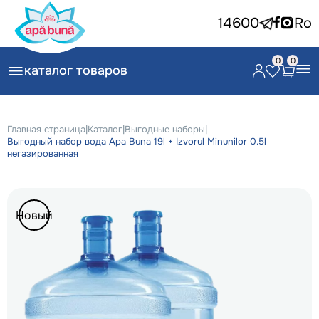
14600
Ro
0
0
каталог товаров
Главная страница
|
Каталог
|
Выгодные наборы
|
Выгодный набор вода Apa Buna 19l + Izvorul Minunilor 0.5l
негазированная
Новый