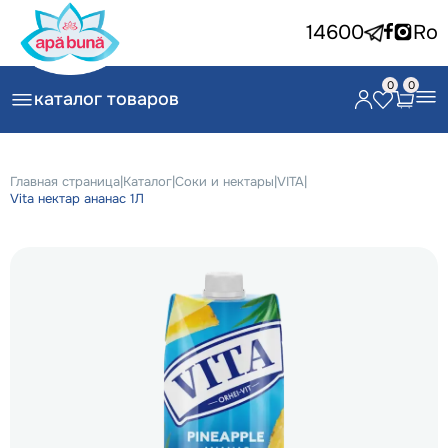
14600
Ro
0
0
каталог товаров
Главная страница
|
Каталог
|
Соки и нектары
|
VITA
|
Vita нектар ананас 1Л