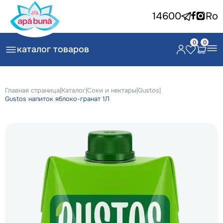
14600
Ro
0
0
каталог товаров
Главная страница
|
Каталог
|
Соки и нектары
|
Gustos
|
Gustos напиток яблоко-гранат 1Л