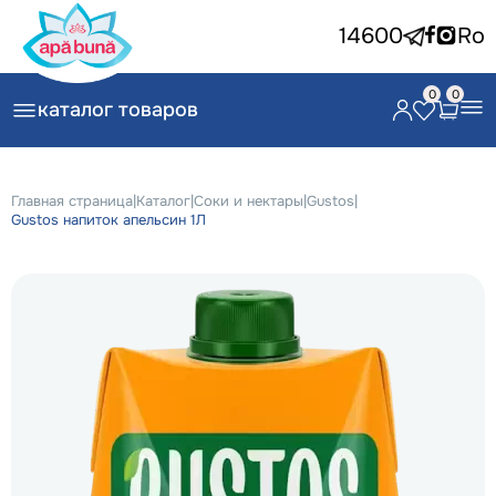
14600
Ro
0
0
каталог товаров
Главная страница
|
Каталог
|
Соки и нектары
|
Gustos
|
Gustos напиток апельсин 1Л