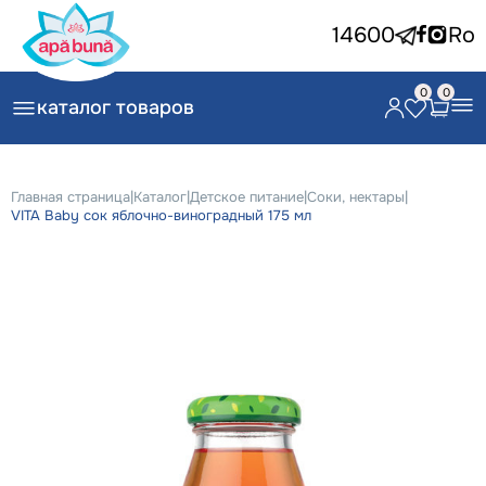
14600
Ro
0
0
каталог товаров
Главная страница
|
Каталог
|
Детское питание
|
Соки, нектары
|
VITA Baby cок яблочно-виноградный 175 мл