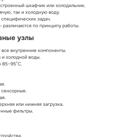
встроенный шкафчик или холодильник.
чую, так и холодную воду.
 специфических задач.
 различаются по принципу работы.
овные узлы
 все внутренние компоненты.
 и холодной воды.
о 85–95°C.
ая.
 сенсорные.
ая.
ерхняя или нижняя загрузка.
енные фильтры.
стройства.