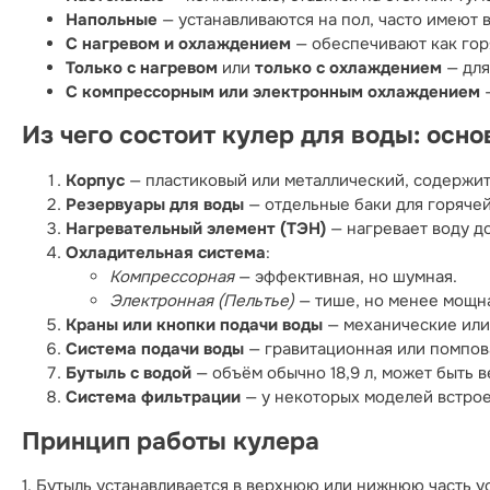
Напольные
— устанавливаются на пол, часто имеют 
С нагревом и охлаждением
— обеспечивают как горя
Только с нагревом
или
только с охлаждением
— для
С компрессорным или электронным охлаждением
—
Из чего состоит кулер для воды: осн
Корпус
— пластиковый или металлический, содержит
Резервуары для воды
— отдельные баки для горячей
Нагревательный элемент (ТЭН)
— нагревает воду д
Охладительная система
:
Компрессорная
— эффективная, но шумная.
Электронная (Пельтье)
— тише, но менее мощн
Краны или кнопки подачи воды
— механические или
Система подачи воды
— гравитационная или помпов
Бутыль с водой
— объём обычно 18,9 л, может быть в
Система фильтрации
— у некоторых моделей встро
Принцип работы кулера
1. Бутыль устанавливается в верхнюю или нижнюю часть у