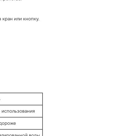
 кран или кнопку.
ь
о использования
 дороже
илированной воды